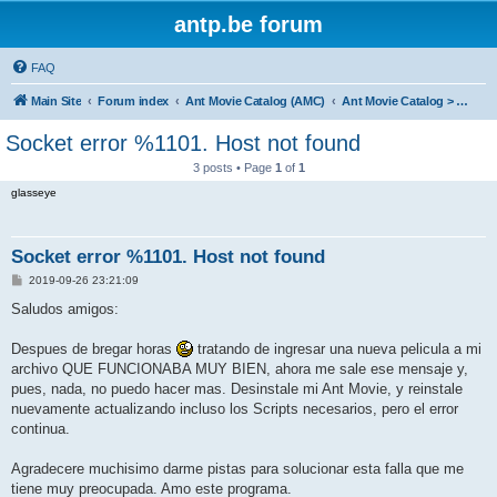
antp.be forum
FAQ
Main Site
Forum index
Ant Movie Catalog (AMC)
Ant Movie Catalog > Bug reports
Socket error %1101. Host not found
3 posts • Page
1
of
1
glasseye
Socket error %1101. Host not found
P
2019-09-26 23:21:09
o
s
Saludos amigos:
t
Despues de bregar horas
tratando de ingresar una nueva pelicula a mi
archivo QUE FUNCIONABA MUY BIEN, ahora me sale ese mensaje y,
pues, nada, no puedo hacer mas. Desinstale mi Ant Movie, y reinstale
nuevamente actualizando incluso los Scripts necesarios, pero el error
continua.
Agradecere muchisimo darme pistas para solucionar esta falla que me
tiene muy preocupada. Amo este programa.