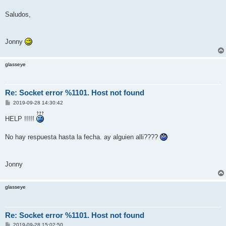
Saludos,
Jonny
glasseye
Re: Socket error %1101. Host not found
P
2019-09-28 14:30:42
o
s
HELP !!!!!
t
No hay respuesta hasta la fecha. ay alguien alli????
Jonny
glasseye
Re: Socket error %1101. Host not found
P
2019-09-28 15:02:50