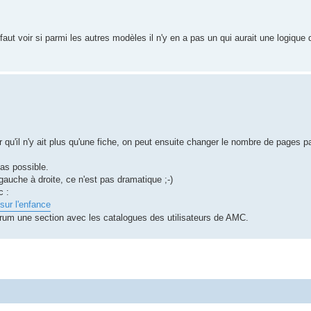
 faut voir si parmi les autres modèles il n'y en a pas un qui aurait une logique
qu'il n'y ait plus qu'une fiche, on peut ensuite changer le nombre de pages par 
pas possible.
gauche à droite, ce n'est pas dramatique ;-)
c :
sur l'enfance
forum une section avec les catalogues des utilisateurs de AMC.