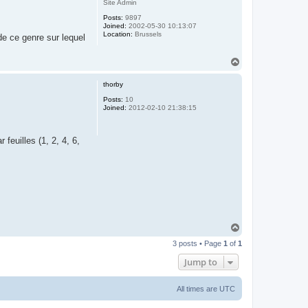
Site Admin
Posts:
9897
Joined:
2002-05-30 10:13:07
Location:
Brussels
 de ce genre sur lequel
T
o
p
thorby
Posts:
10
Joined:
2012-02-10 21:38:15
feuilles (1, 2, 4, 6,
T
o
3 posts • Page
1
of
1
p
Jump to
All times are
UTC