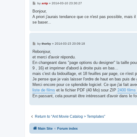
P
by
antp
»
2014-03-10 23:30:27
o
s
Bonjour,
t
A priori j'aurais tendance que ce n'est pas possible, mais il
se baser...
P
by
thorby
»
2014-03-15 20:09:18
o
s
Rebonjour,
t
et merci d'avoir répondu.
En changeant dans "page options du designer" la taille pour 
9 , 16) et imprimer d'abord à droite puis en bas...
mais c'est du bidouillage, et 18 feuilles par page, ce n'est 
Je pense que je vais laisser l'ordre de haut en bas puis de 
Merci encore pour ce splendide logiciel. Ce que j'ai fait ave
liste de films
et le fichier PDF (40 Mo) sour ZIP
2400 films 
En passant, cela pourrait être intéressant d'avoir dans le 
Return to “Ant Movie Catalog > Templates”
Main Site
Forum index