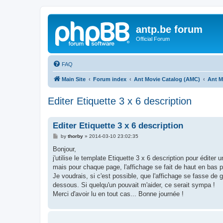
antp.be forum
Official Forum
FAQ
Main Site
Forum index
Ant Movie Catalog (AMC)
Ant M
Editer Etiquette 3 x 6 description
Editer Etiquette 3 x 6 description
P
by
thorby
»
2014-03-10 23:02:35
o
s
Bonjour,
t
j'utilise le template Etiquette 3 x 6 description pour édite
mais pour chaque page, l'affichage se fait de haut en bas p
Je voudrais, si c'est possible, que l'affichage se fasse de g
dessous. Si quelqu'un pouvait m'aider, ce serait sympa !
Merci d'avoir lu en tout cas... Bonne journée !