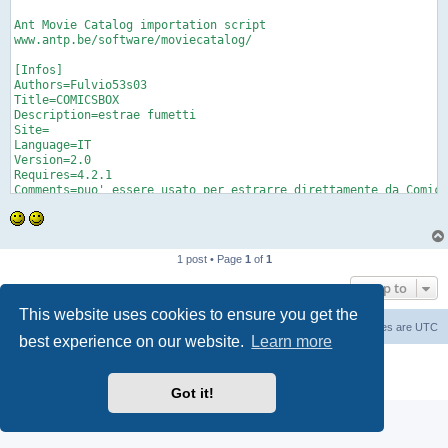
1 post • Page
1
of
1
Jump to
This website uses cookies to ensure you get the
Main Site
Forum index
All times are
UTC
best experience on our website.
Learn more
Powered by
phpBB
® Forum Software © phpBB Limited
Privacy
|
Terms
Got it!