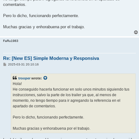
comentarios.
Pero lo dicho, funcionando perfectamente.
Muchas gracias y enhorabuena por el trabajo.
FaRu1983
Re: [New ES] Simple Moderna y Responsiva
P
2025-03-31 20:10:16
o
s
t
trooper
wrote:
Hola!
He conseguido hacerla funcionar en solo unos minutos siguiendo tus
instrucciones, salvo la parte de los trailer ya que, al menos de
momento, no tengo tiempo para ir agregando la referencia en el
apartado de comentarios.
Pero lo dicho, funcionando perfectamente.
Muchas gracias y enhorabuena por el trabajo.