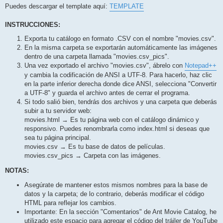
Puedes descargar el template aquí:
TEMPLATE
INSTRUCCIONES:
Exporta tu catálogo en formato .CSV con el nombre "movies.csv".
En la misma carpeta se exportarán automáticamente las imágenes
dentro de una carpeta llamada "movies.csv_pics".
Una vez exportado el archivo "movies.csv", ábrelo con
Notepad++
y cambia la codificación de ANSI a UTF-8. Para hacerlo, haz clic
en la parte inferior derecha donde dice ANSI, selecciona "Convertir
a UTF-8" y guarda el archivo antes de cerrar el programa.
Si todo salió bien, tendrás dos archivos y una carpeta que deberás
subir a tu servidor web:
movies.html → Es tu página web con el catálogo dinámico y
responsivo. Puedes renombrarla como index.html si deseas que
sea tu página principal.
movies.csv → Es tu base de datos de películas.
movies.csv_pics → Carpeta con las imágenes.
NOTAS:
Asegúrate de mantener estos mismos nombres para la base de
datos y la carpeta; de lo contrario, deberás modificar el código
HTML para reflejar los cambios.
Importante: En la sección "Comentarios" de Ant Movie Catalog, he
utilizado este espacio para agregar el código del tráiler de YouTube