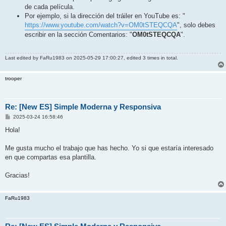
de cada película.
Por ejemplo, si la dirección del tráiler en YouTube es: "
https://www.youtube.com/watch?v=OM0tSTEQCQA
", solo debes
escribir en la sección Comentarios: "
OM0tSTEQCQA
".
Last edited by
FaRu1983
on 2025-05-29 17:00:27, edited 3 times in total.
trooper
Re: [New ES] Simple Moderna y Responsiva
P
2025-03-24 16:58:46
o
s
Hola!
t
Me gusta mucho el trabajo que has hecho. Yo si que estaría interesado
en que compartas esa plantilla.
Gracias!
FaRu1983