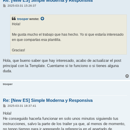
Re: [New ES] Simple Moderna y Responsiva
P
2025-03-31 15:26:37
o
s
t
trooper
wrote:
Hola!
Me gusta mucho el trabajo que has hecho. Yo si que estaría interesado
en que compartas esa plantilla.
Gracias!
Hola, que bueno saber que hay interesado, acabo de actualizar el post
principal con la Template. Cuentame si te funciono o si tienes alguna
duda.
trooper
Re: [New ES] Simple Moderna y Responsiva
P
2025-03-31 18:37:41
o
s
Hola!
t
He conseguido hacerla funcionar en solo unos minutos siguiendo tus
instrucciones, salvo la parte de los trailer ya que, al menos de momento,
no tengo tiempo para ir agregando la referencia en el apartado de