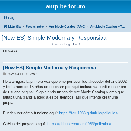
antp.be forum
FAQ
Main Site
Forum index
Ant Movie Catalog (AMC)
Ant Movie Catalog > Templates
[New ES] Simple Moderna y Responsiva
8 posts • Page
1
of
1
FaRu1983
[New ES] Simple Moderna y Responsiva
P
2025-03-11 19:03:50
o
s
Hola amigos, la primera vez que vine por aquí fue alrededor del año 2002
t
y tenía más de 15 años de no pasar por aquí incluso ya perdí mi nombre
de usuario original. Sigo siendo un fan de Ant Movie Catalog y creo que
faltaba una plantilla adoc a estos tiempos, así que intenté crear una
propia.
Pueden ver cómo funciona aquí:
https://faru1983.github.io/peliculas/
GitHub del proyecto aquí:
https://github.com/faru1983/peliculas/