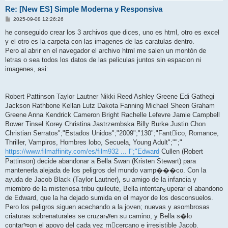
Re: [New ES] Simple Moderna y Responsiva
P
2025-09-08 12:26:26
o
s
he conseguido crear los 3 archivos que dices, uno es html, otro es excel
t
y el otro es la carpeta con las imagenes de las caratulas dentro.
Pero al abrir en el navegador el archivo html me salen un montón de
letras o sea todos los datos de las peliculas juntos sin espacion ni
imagenes, asi:
Robert Pattinson Taylor Lautner Nikki Reed Ashley Greene Edi Gathegi
Jackson Rathbone Kellan Lutz Dakota Fanning Michael Sheen Graham
Greene Anna Kendrick Cameron Bright Rachelle Lefevre Jamie Campbell
Bower Tinsel Korey Christina Jastrzembska Billy Burke Justin Chon
Christian Serratos";"Estados Unidos";"2009";"130";"Fant᳴ico, Romance,
Thriller, Vampiros, Hombres lobo, Secuela, Young Adult";"";"
https://www.filmaffinity.com/es/film932 ... l";"Edward
Cullen (Robert
Pattinson) decide abandonar a Bella Swan (Kristen Stewart) para
mantenerla alejada de los peligros del mundo vamp���co. Con la
ayuda de Jacob Black (Taylor Lautner), su amigo de la infancia y
miembro de la misteriosa tribu quileute, Bella intentarᠳuperar el abandono
de Edward, que la ha dejado sumida en el mayor de los desconsuelos.
Pero los peligros siguen acechando a la joven; nuevas y asombrosas
criaturas sobrenaturales se cruzarᮠen su camino, y Bella s�lo
contarᠣon el apoyo del cada vez m᳠cercano e irresistible Jacob.