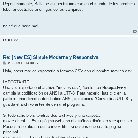
Repentinamente, Bella se encuentra inmersa en el mundo de los hombres
lobo, ancestrales enemigos de los vampiros,
no sé que hago mal
FaRu1983
Re: [New ES] Simple Moderna y Responsiva
P
2025-09-08 14:30:27
o
s
Hola, asegurate de exportarlo a formato CSV con el nombre movies.csv
t
IMPORTANTE:
Una vez exportado el archivo "movies.csv", ábrelo con
Notepad++
y
cambia la codificación de ANSI a UTF-8. Para hacerlo, haz clic en la
parte inferior derecha donde dice ANSI, selecciona "Convertir a UTF-8" y
guarda el archivo antes de cerrar el programa.
Si todo salió bien, tendrás dos archivos y una carpeta:
movies.html → Es tu página web con el catálogo dinámico y responsivo.
Puedes renombrarla como index.html si deseas que sea tu página
principal.
movies.csv → Es tu base de datos de películas.