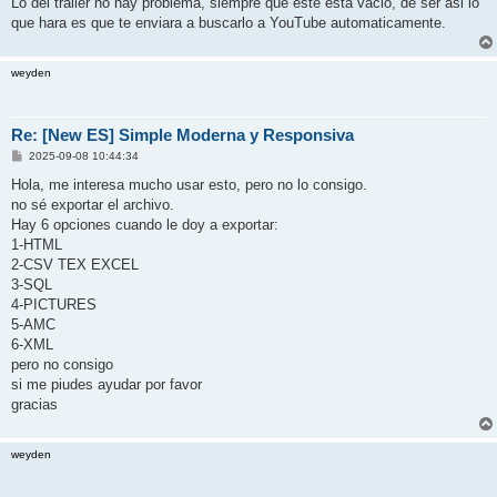
Lo del trailer no hay problema, siempre que este esta vacio, de ser asi lo
que hara es que te enviara a buscarlo a YouTube automaticamente.
weyden
Re: [New ES] Simple Moderna y Responsiva
P
2025-09-08 10:44:34
o
s
Hola, me interesa mucho usar esto, pero no lo consigo.
t
no sé exportar el archivo.
Hay 6 opciones cuando le doy a exportar:
1-HTML
2-CSV TEX EXCEL
3-SQL
4-PICTURES
5-AMC
6-XML
pero no consigo
si me piudes ayudar por favor
gracias
weyden