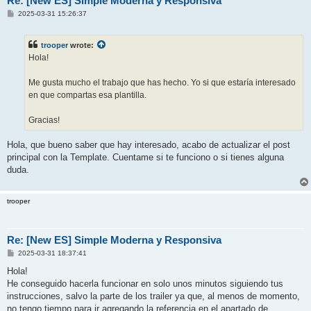
Re: [New ES] Simple Moderna y Responsiva
P
2025-03-31 15:26:37
o
s
t
trooper
wrote:
Hola!
Me gusta mucho el trabajo que has hecho. Yo si que estaría interesado
en que compartas esa plantilla.
Gracias!
Hola, que bueno saber que hay interesado, acabo de actualizar el post
principal con la Template. Cuentame si te funciono o si tienes alguna
duda.
trooper
Re: [New ES] Simple Moderna y Responsiva
P
2025-03-31 18:37:41
o
s
Hola!
t
He conseguido hacerla funcionar en solo unos minutos siguiendo tus
instrucciones, salvo la parte de los trailer ya que, al menos de momento,
no tengo tiempo para ir agregando la referencia en el apartado de