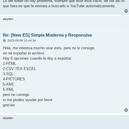
Lo del trailer no hay problema, siempre que este esta vacio, de ser asi lo
que hara es que te enviara a buscarlo a YouTube automaticamente.
weyden
Re: [New ES] Simple Moderna y Responsiva
P
2025-09-08 10:44:34
o
s
Hola, me interesa mucho usar esto, pero no lo consigo.
t
no sé exportar el archivo.
Hay 6 opciones cuando le doy a exportar:
1-HTML
2-CSV TEX EXCEL
3-SQL
4-PICTURES
5-AMC
6-XML
pero no consigo
si me piudes ayudar por favor
gracias
weyden