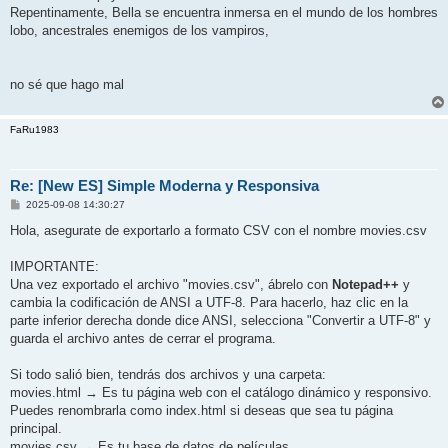
Repentinamente, Bella se encuentra inmersa en el mundo de los hombres
lobo, ancestrales enemigos de los vampiros,
no sé que hago mal
FaRu1983
Re: [New ES] Simple Moderna y Responsiva
P
2025-09-08 14:30:27
o
s
Hola, asegurate de exportarlo a formato CSV con el nombre movies.csv
t
IMPORTANTE:
Una vez exportado el archivo "movies.csv", ábrelo con
Notepad++
y
cambia la codificación de ANSI a UTF-8. Para hacerlo, haz clic en la
parte inferior derecha donde dice ANSI, selecciona "Convertir a UTF-8" y
guarda el archivo antes de cerrar el programa.
Si todo salió bien, tendrás dos archivos y una carpeta:
movies.html → Es tu página web con el catálogo dinámico y responsivo.
Puedes renombrarla como index.html si deseas que sea tu página
principal.
movies.csv → Es tu base de datos de películas.