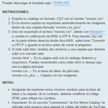
Puedes descargar el template aquí:
TEMPLATE
INSTRUCCIONES:
Exporta tu catálogo en formato .CSV con el nombre "movies.csv".
En la misma carpeta se exportarán automáticamente las imágenes
dentro de una carpeta llamada "movies.csv_pics".
Una vez exportado el archivo "movies.csv", ábrelo con
Notepad++
y cambia la codificación de ANSI a UTF-8. Para hacerlo, haz clic
en la parte inferior derecha donde dice ANSI, selecciona "Convertir
a UTF-8" y guarda el archivo antes de cerrar el programa.
Si todo salió bien, tendrás dos archivos y una carpeta que deberás
subir a tu servidor web:
movies.html → Es tu página web con el catálogo dinámico y
responsivo. Puedes renombrarla como index.html si deseas que
sea tu página principal.
movies.csv → Es tu base de datos de películas.
movies.csv_pics → Carpeta con las imágenes.
NOTAS:
Asegúrate de mantener estos mismos nombres para la base de
datos y la carpeta; de lo contrario, deberás modificar el código
HTML para reflejar los cambios.
Importante: En la sección "Comentarios" de Ant Movie Catalog, he
utilizado este espacio para agregar el código del tráiler de YouTube