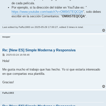
de cada película.
Por ejemplo, si la dirección del tráiler en YouTube es: "
https://www.youtube.com/watch?v=OM0tSTEQCQA
", solo debes
escribir en la sección Comentarios: "
OM0tSTEQCQA
".
Last edited by
FaRu1983
on 2025-05-29 17:00:27, edited 3 times in total.
trooper
Re: [New ES] Simple Moderna y Responsiva
P
2025-03-24 16:58:46
o
s
Hola!
t
Me gusta mucho el trabajo que has hecho. Yo si que estaría interesado
en que compartas esa plantilla.
Gracias!
FaRu1983