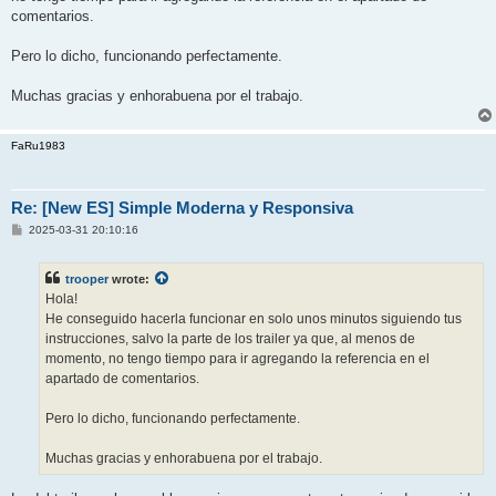
comentarios.
Pero lo dicho, funcionando perfectamente.
Muchas gracias y enhorabuena por el trabajo.
FaRu1983
Re: [New ES] Simple Moderna y Responsiva
P
2025-03-31 20:10:16
o
s
t
trooper
wrote:
Hola!
He conseguido hacerla funcionar en solo unos minutos siguiendo tus
instrucciones, salvo la parte de los trailer ya que, al menos de
momento, no tengo tiempo para ir agregando la referencia en el
apartado de comentarios.
Pero lo dicho, funcionando perfectamente.
Muchas gracias y enhorabuena por el trabajo.