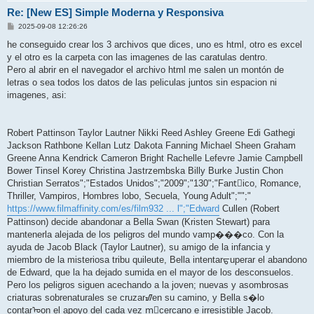
Re: [New ES] Simple Moderna y Responsiva
P
2025-09-08 12:26:26
o
s
he conseguido crear los 3 archivos que dices, uno es html, otro es excel
t
y el otro es la carpeta con las imagenes de las caratulas dentro.
Pero al abrir en el navegador el archivo html me salen un montón de
letras o sea todos los datos de las peliculas juntos sin espacion ni
imagenes, asi:
Robert Pattinson Taylor Lautner Nikki Reed Ashley Greene Edi Gathegi
Jackson Rathbone Kellan Lutz Dakota Fanning Michael Sheen Graham
Greene Anna Kendrick Cameron Bright Rachelle Lefevre Jamie Campbell
Bower Tinsel Korey Christina Jastrzembska Billy Burke Justin Chon
Christian Serratos";"Estados Unidos";"2009";"130";"Fant᳴ico, Romance,
Thriller, Vampiros, Hombres lobo, Secuela, Young Adult";"";"
https://www.filmaffinity.com/es/film932 ... l";"Edward
Cullen (Robert
Pattinson) decide abandonar a Bella Swan (Kristen Stewart) para
mantenerla alejada de los peligros del mundo vamp���co. Con la
ayuda de Jacob Black (Taylor Lautner), su amigo de la infancia y
miembro de la misteriosa tribu quileute, Bella intentarᠳuperar el abandono
de Edward, que la ha dejado sumida en el mayor de los desconsuelos.
Pero los peligros siguen acechando a la joven; nuevas y asombrosas
criaturas sobrenaturales se cruzarᮠen su camino, y Bella s�lo
contarᠣon el apoyo del cada vez m᳠cercano e irresistible Jacob.