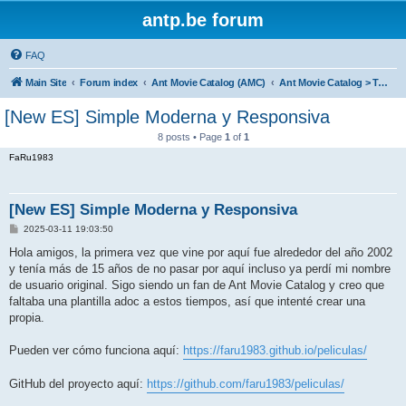
antp.be forum
FAQ
Main Site
Forum index
Ant Movie Catalog (AMC)
Ant Movie Catalog > Templates
[New ES] Simple Moderna y Responsiva
8 posts • Page
1
of
1
FaRu1983
[New ES] Simple Moderna y Responsiva
P
2025-03-11 19:03:50
o
s
Hola amigos, la primera vez que vine por aquí fue alrededor del año 2002
t
y tenía más de 15 años de no pasar por aquí incluso ya perdí mi nombre
de usuario original. Sigo siendo un fan de Ant Movie Catalog y creo que
faltaba una plantilla adoc a estos tiempos, así que intenté crear una
propia.
Pueden ver cómo funciona aquí:
https://faru1983.github.io/peliculas/
GitHub del proyecto aquí:
https://github.com/faru1983/peliculas/