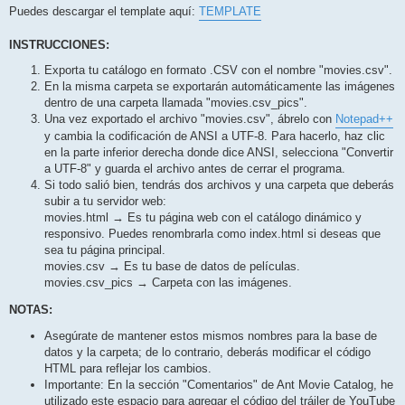
Puedes descargar el template aquí:
TEMPLATE
INSTRUCCIONES:
Exporta tu catálogo en formato .CSV con el nombre "movies.csv".
En la misma carpeta se exportarán automáticamente las imágenes
dentro de una carpeta llamada "movies.csv_pics".
Una vez exportado el archivo "movies.csv", ábrelo con
Notepad++
y cambia la codificación de ANSI a UTF-8. Para hacerlo, haz clic
en la parte inferior derecha donde dice ANSI, selecciona "Convertir
a UTF-8" y guarda el archivo antes de cerrar el programa.
Si todo salió bien, tendrás dos archivos y una carpeta que deberás
subir a tu servidor web:
movies.html → Es tu página web con el catálogo dinámico y
responsivo. Puedes renombrarla como index.html si deseas que
sea tu página principal.
movies.csv → Es tu base de datos de películas.
movies.csv_pics → Carpeta con las imágenes.
NOTAS:
Asegúrate de mantener estos mismos nombres para la base de
datos y la carpeta; de lo contrario, deberás modificar el código
HTML para reflejar los cambios.
Importante: En la sección "Comentarios" de Ant Movie Catalog, he
utilizado este espacio para agregar el código del tráiler de YouTube