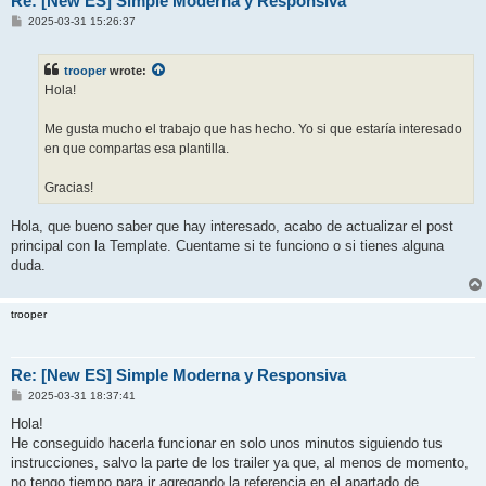
Re: [New ES] Simple Moderna y Responsiva
P
2025-03-31 15:26:37
o
s
t
trooper
wrote:
Hola!
Me gusta mucho el trabajo que has hecho. Yo si que estaría interesado
en que compartas esa plantilla.
Gracias!
Hola, que bueno saber que hay interesado, acabo de actualizar el post
principal con la Template. Cuentame si te funciono o si tienes alguna
duda.
trooper
Re: [New ES] Simple Moderna y Responsiva
P
2025-03-31 18:37:41
o
s
Hola!
t
He conseguido hacerla funcionar en solo unos minutos siguiendo tus
instrucciones, salvo la parte de los trailer ya que, al menos de momento,
no tengo tiempo para ir agregando la referencia en el apartado de