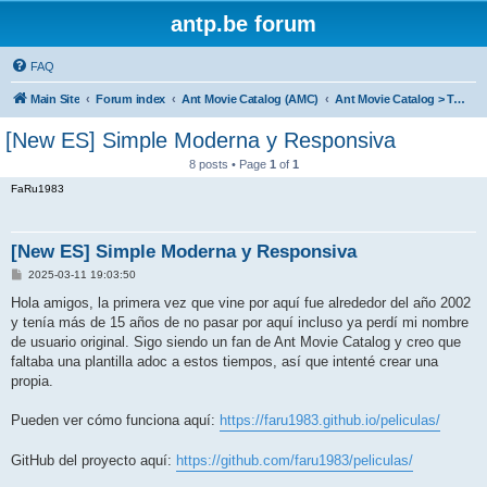
antp.be forum
FAQ
Main Site
Forum index
Ant Movie Catalog (AMC)
Ant Movie Catalog > Templates
[New ES] Simple Moderna y Responsiva
8 posts • Page
1
of
1
FaRu1983
[New ES] Simple Moderna y Responsiva
P
2025-03-11 19:03:50
o
s
Hola amigos, la primera vez que vine por aquí fue alrededor del año 2002
t
y tenía más de 15 años de no pasar por aquí incluso ya perdí mi nombre
de usuario original. Sigo siendo un fan de Ant Movie Catalog y creo que
faltaba una plantilla adoc a estos tiempos, así que intenté crear una
propia.
Pueden ver cómo funciona aquí:
https://faru1983.github.io/peliculas/
GitHub del proyecto aquí:
https://github.com/faru1983/peliculas/