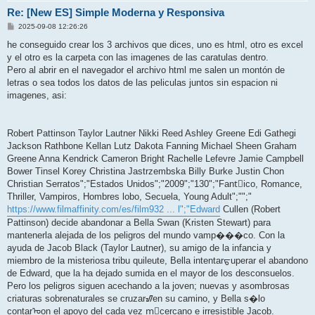
Re: [New ES] Simple Moderna y Responsiva
P
2025-09-08 12:26:26
o
s
he conseguido crear los 3 archivos que dices, uno es html, otro es excel
t
y el otro es la carpeta con las imagenes de las caratulas dentro.
Pero al abrir en el navegador el archivo html me salen un montón de
letras o sea todos los datos de las peliculas juntos sin espacion ni
imagenes, asi:
Robert Pattinson Taylor Lautner Nikki Reed Ashley Greene Edi Gathegi
Jackson Rathbone Kellan Lutz Dakota Fanning Michael Sheen Graham
Greene Anna Kendrick Cameron Bright Rachelle Lefevre Jamie Campbell
Bower Tinsel Korey Christina Jastrzembska Billy Burke Justin Chon
Christian Serratos";"Estados Unidos";"2009";"130";"Fant᳴ico, Romance,
Thriller, Vampiros, Hombres lobo, Secuela, Young Adult";"";"
https://www.filmaffinity.com/es/film932 ... l";"Edward
Cullen (Robert
Pattinson) decide abandonar a Bella Swan (Kristen Stewart) para
mantenerla alejada de los peligros del mundo vamp���co. Con la
ayuda de Jacob Black (Taylor Lautner), su amigo de la infancia y
miembro de la misteriosa tribu quileute, Bella intentarᠳuperar el abandono
de Edward, que la ha dejado sumida en el mayor de los desconsuelos.
Pero los peligros siguen acechando a la joven; nuevas y asombrosas
criaturas sobrenaturales se cruzarᮠen su camino, y Bella s�lo
contarᠣon el apoyo del cada vez m᳠cercano e irresistible Jacob.