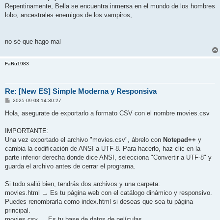
Repentinamente, Bella se encuentra inmersa en el mundo de los hombres
lobo, ancestrales enemigos de los vampiros,
no sé que hago mal
FaRu1983
Re: [New ES] Simple Moderna y Responsiva
P
2025-09-08 14:30:27
o
s
Hola, asegurate de exportarlo a formato CSV con el nombre movies.csv
t
IMPORTANTE:
Una vez exportado el archivo "movies.csv", ábrelo con
Notepad++
y
cambia la codificación de ANSI a UTF-8. Para hacerlo, haz clic en la
parte inferior derecha donde dice ANSI, selecciona "Convertir a UTF-8" y
guarda el archivo antes de cerrar el programa.
Si todo salió bien, tendrás dos archivos y una carpeta:
movies.html → Es tu página web con el catálogo dinámico y responsivo.
Puedes renombrarla como index.html si deseas que sea tu página
principal.
movies.csv → Es tu base de datos de películas.