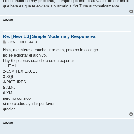
Lo del trailer no hay problema, siempre que este esta vacio, de ser asi lo
que hara es que te enviara a buscarlo a YouTube automaticamente.
weyden
Re: [New ES] Simple Moderna y Responsiva
P
2025-09-08 10:44:34
o
s
Hola, me interesa mucho usar esto, pero no lo consigo.
t
no sé exportar el archivo.
Hay 6 opciones cuando le doy a exportar:
1-HTML
2-CSV TEX EXCEL
3-SQL
4-PICTURES
5-AMC
6-XML
pero no consigo
si me piudes ayudar por favor
gracias
weyden