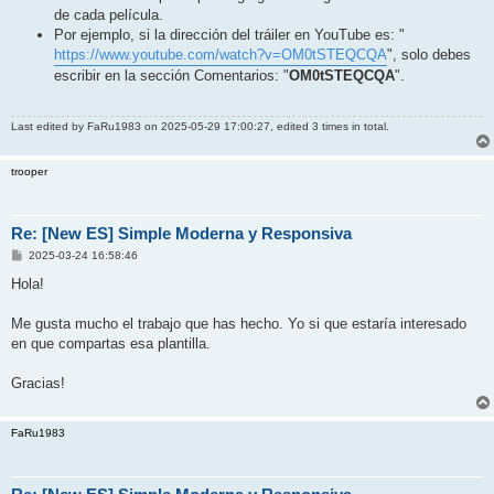
de cada película.
Por ejemplo, si la dirección del tráiler en YouTube es: "
https://www.youtube.com/watch?v=OM0tSTEQCQA
", solo debes
escribir en la sección Comentarios: "
OM0tSTEQCQA
".
Last edited by
FaRu1983
on 2025-05-29 17:00:27, edited 3 times in total.
trooper
Re: [New ES] Simple Moderna y Responsiva
P
2025-03-24 16:58:46
o
s
Hola!
t
Me gusta mucho el trabajo que has hecho. Yo si que estaría interesado
en que compartas esa plantilla.
Gracias!
FaRu1983