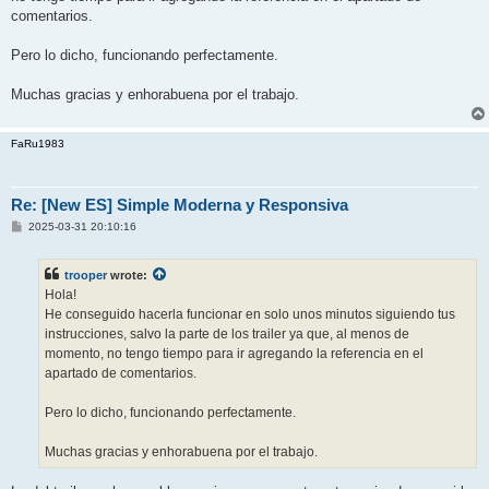
comentarios.
Pero lo dicho, funcionando perfectamente.
Muchas gracias y enhorabuena por el trabajo.
FaRu1983
Re: [New ES] Simple Moderna y Responsiva
P
2025-03-31 20:10:16
o
s
t
trooper
wrote:
Hola!
He conseguido hacerla funcionar en solo unos minutos siguiendo tus
instrucciones, salvo la parte de los trailer ya que, al menos de
momento, no tengo tiempo para ir agregando la referencia en el
apartado de comentarios.
Pero lo dicho, funcionando perfectamente.
Muchas gracias y enhorabuena por el trabajo.